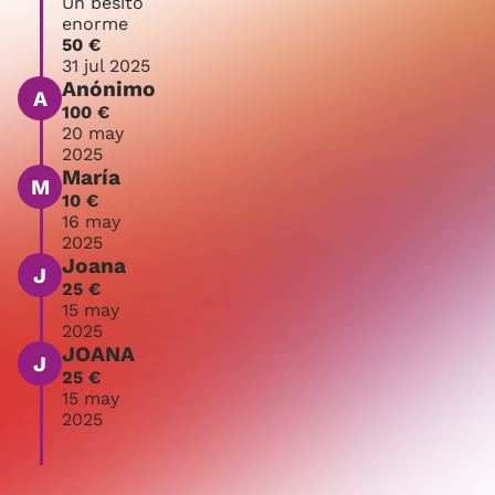
Un besito
enorme
50 €
31 jul 2025
Anónimo
A
100 €
20 may
2025
María
M
10 €
16 may
2025
Joana
J
25 €
15 may
2025
JOANA
J
25 €
15 may
2025