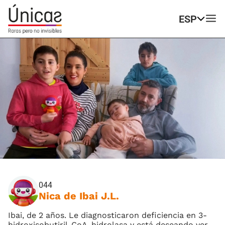
ESP
044
Nica de Ibai J.L.
Ibai, de 2 años. Le diagnosticaron deficiencia en 3-
hidroxisobutiril-CoA-hidrolasa y está deseando ver