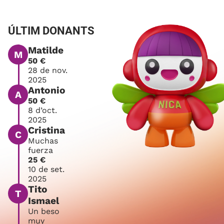
ÚLTIM DONANTS
Matilde
M
50 €
28 de nov.
2025
Antonio
A
50 €
8 d’oct.
2025
Cristina
C
Muchas
fuerza
25 €
10 de set.
2025
Tito
T
Ismael
Un beso
muy